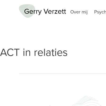
Ga
naar
Over mij
Psych
de
Gerry
inhoud
Verzett
ACT in relaties